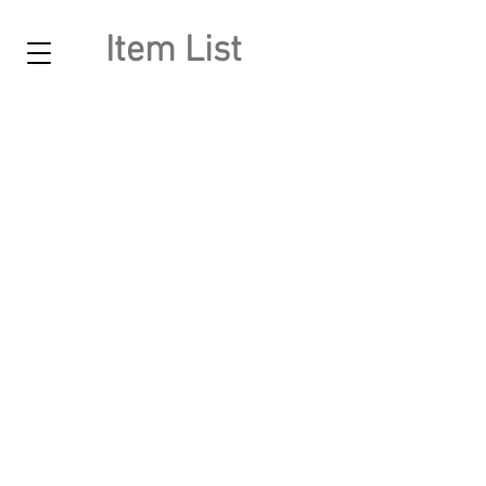
Item List
联络我们
香港湾仔港湾道30号新鸿基中心40楼4034-4035室
电话: (+852)
3753 3802
香港证监会
COPYRIGHT @ HKICM 2025 香港国际资
本管理有限公司版权所有